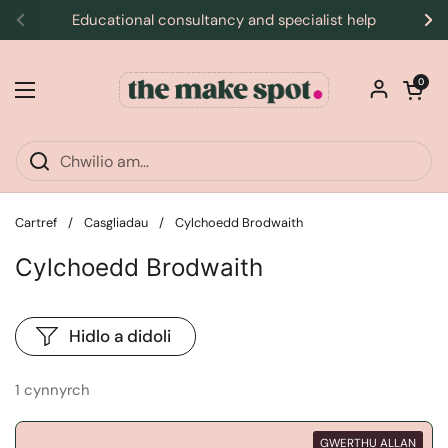
Neidio i'r cynnwys
Educational consultancy and specialist help
Blaenorol
Ne
Cart agor
0
Dewislen agored
Cartref
/
Casgliadau
/
Cylchoedd Brodwaith
Cylchoedd Brodwaith
Hidlo a didoli
1 cynnyrch
GWERTHU ALLAN