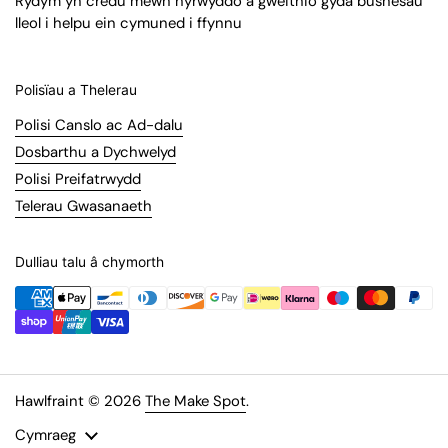
Rydym yn credu mewn hyrwyddo a gweithio gyda busnesau
lleol i helpu ein cymuned i ffynnu
Polisïau a Thelerau
Polisi Canslo ac Ad-dalu
Dosbarthu a Dychwelyd
Polisi Preifatrwydd
Telerau Gwasanaeth
Dulliau talu â chymorth
Hawlfraint © 2026
The Make Spot
.
Iaith
Cymraeg