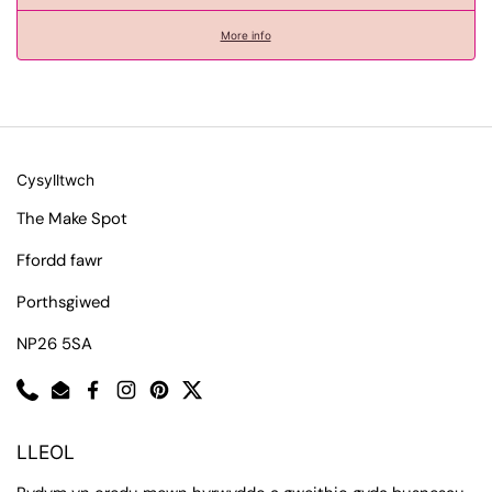
More info
Cysylltwch
The Make Spot
Ffordd fawr
Porthsgiwed
NP26 5SA
Phone
Email
Facebook
Instagram
Pinterest
Twitter
LLEOL