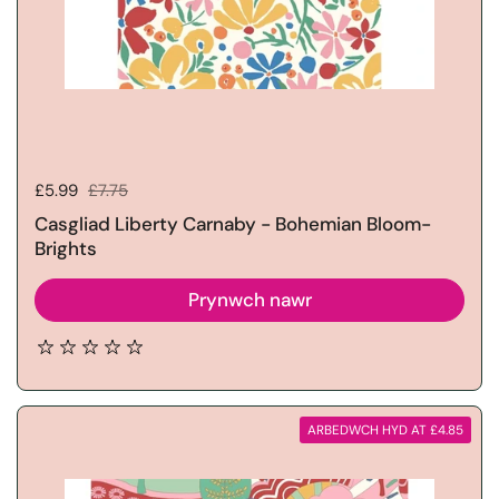
Pris gwerthu:
£5.99
Pris rheolaidd:
£7.75
Casgliad Liberty Carnaby - Bohemian Bloom-
Brights
Prynwch nawr
ARBEDWCH HYD AT £4.85