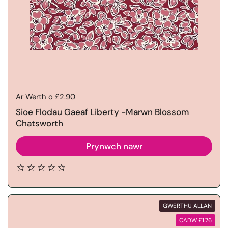
Price:
Ar Werth o £2.90
Sioe Flodau Gaeaf Liberty -Marwn Blossom
Chatsworth
Prynwch nawr
GWERTHU ALLAN
CADW £1.76