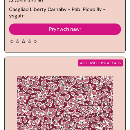
Price:
Ar Werth o £2.90
Casgliad Liberty Carnaby - Pabi Picadilly -
ysgafn
Prynwch nawr
ARBEDWCH HYD AT £4.85