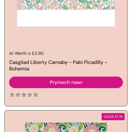
Price:
Ar Werth o £2.90
Casgliad Liberty Carnaby - Pabi Picadilly -
Bohemia
Prynwch nawr
CADW £1.76