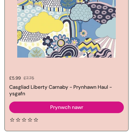
Pris gwerthu:
£5.99
Pris rheolaidd:
£7.75
Casgliad Liberty Carnaby - Prynhawn Haul -
ysgafn
Prynwch nawr