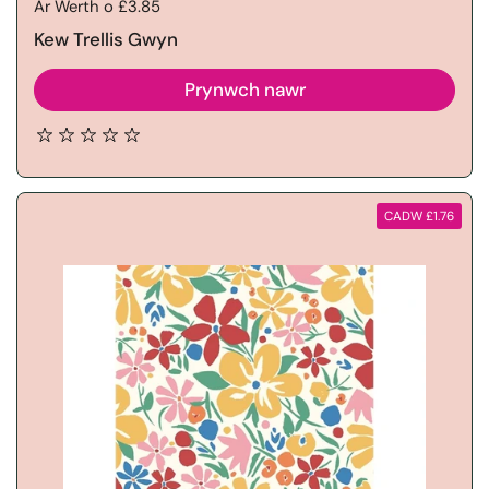
Price:
Ar Werth o £3.85
Kew Trellis Gwyn
Prynwch nawr
CADW £1.76