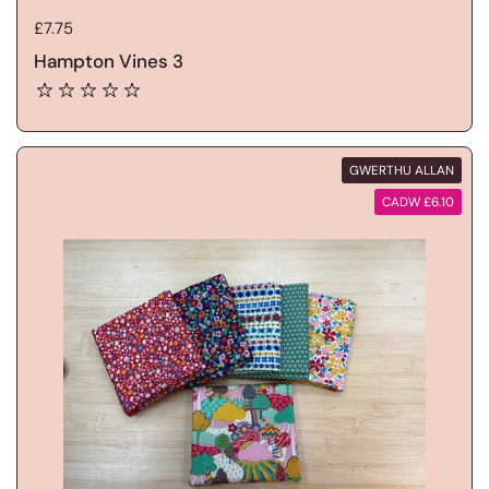
Price:
£7.75
Hampton Vines 3
GWERTHU ALLAN
CADW £6.10