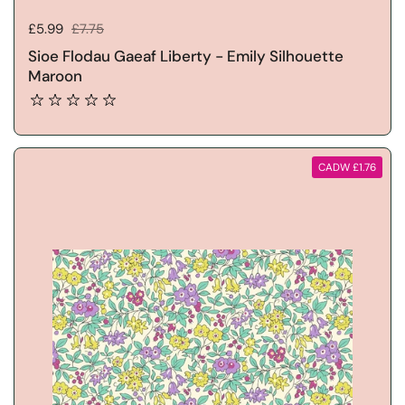
Pris gwerthu:
£5.99
Pris rheolaidd:
£7.75
Sioe Flodau Gaeaf Liberty - Emily Silhouette
Maroon
CADW £1.76