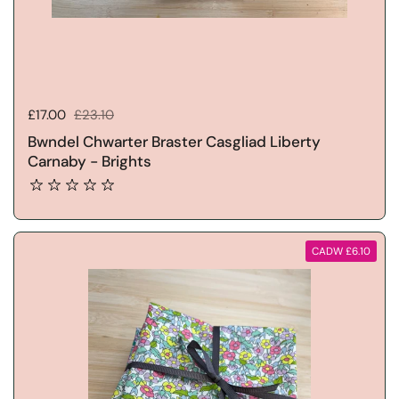
Pris gwerthu:
£17.00
Pris rheolaidd:
£23.10
Bwndel Chwarter Braster Casgliad Liberty
Carnaby - Brights
CADW £6.10