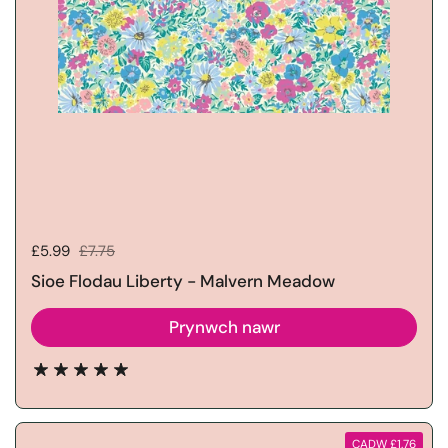
Pris gwerthu:
£5.99
Pris rheolaidd:
£7.75
Sioe Flodau Liberty - Malvern Meadow
Prynwch nawr
CADW £1.76