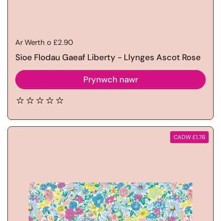
Price:
Ar Werth o £2.90
Sioe Flodau Gaeaf Liberty - Llynges Ascot Rose
Prynwch nawr
CADW £1.76