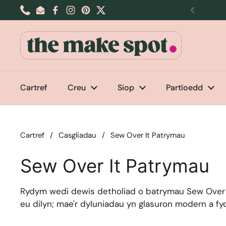
Neidio i'r cynnwys
Phone
Email
Facebook
Instagram
Pinterest
Twitter
Blaenoro
Cartref
Creu
Siop
Partïoedd
Cartref
/
Casgliadau
/
Sew Over It Patrymau
Sew Over It Patrymau
Rydym wedi dewis detholiad o batrymau Sew Over I
eu dilyn; mae'r dyluniadau yn glasuron modern a f