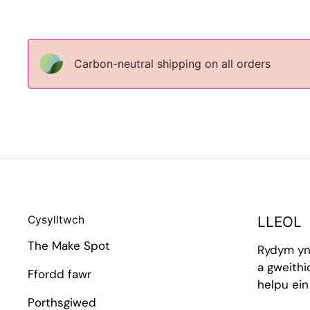
Carbon-neutral shipping on all orders
Cysylltwch
LLEOL
The Make Spot
Rydym yn
a gweithi
Ffordd fawr
helpu ein
Porthsgiwed