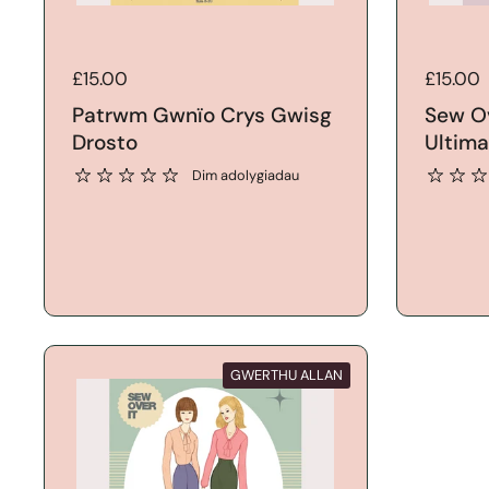
Price:
£15.00
Price:
£15.00
Patrwm Gwnïo Crys Gwisg
Sew Ov
Drosto
Ultim
Dim adolygiadau
GWERTHU ALLAN