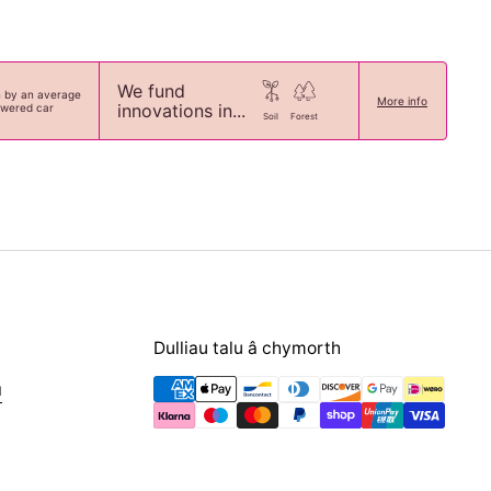
We fund
n by an average
More info
innovations in...
owered car
Soil
Forest
Dulliau talu â chymorth
u