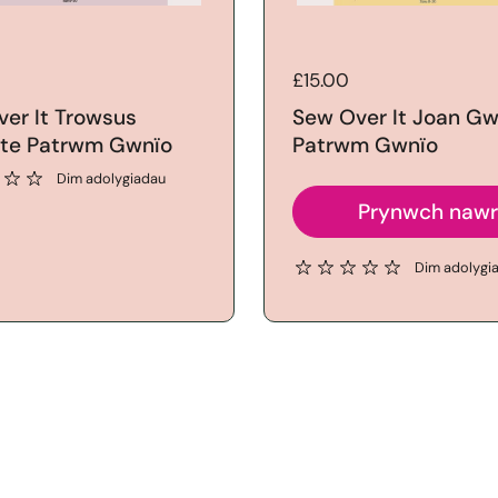
Price:
£15.00
er It Trowsus
Sew Over It Joan Gw
ate Patrwm Gwnïo
Patrwm Gwnïo
Dim adolygiadau
Prynwch naw
Dim adolygi