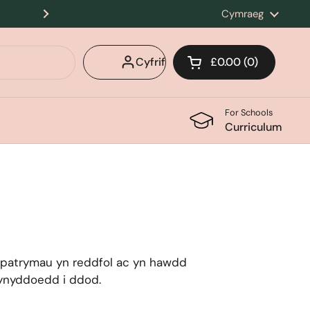
Stiwdio Newydd yn Agor ym Mhorth Sgiwed ar
Iaith
Cymraeg
Nesaf
Cyfrif
£0.00
0
Cart agored
Cert Siopa Cyfans
cynnyrch yn eich tr
For Schools
Curriculum
 patrymau yn reddfol ac yn hawdd
lynyddoedd i ddod.