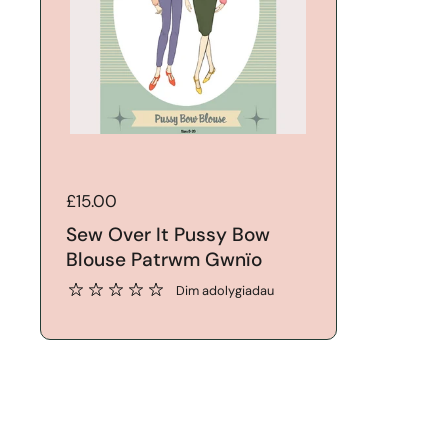
Price:
£15.00
Sew Over It Pussy Bow
Blouse Patrwm Gwnïo
Dim adolygiadau