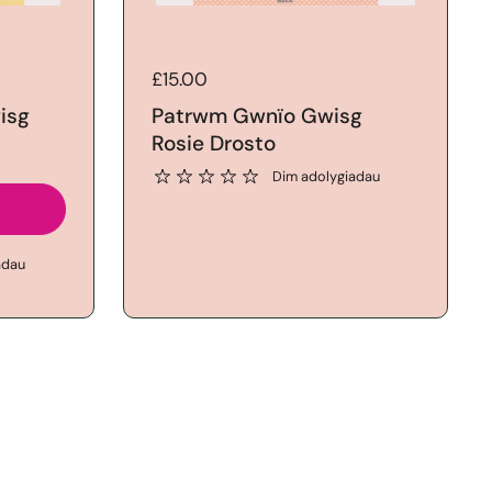
Price:
£15.00
isg
Patrwm Gwnïo Gwisg
Rosie Drosto
Dim adolygiadau
r
adau