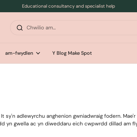
Educational consultancy and specialist help
l
am-fwydlen
Y Blog Make Spot
t sy'n adlewyrchu anghenion gwniadwraig fodern. Mae'r
ydd yn gwella ac yn diweddaru eich cwpwrdd dillad am f