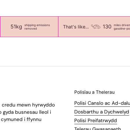
shipping emissions
miles drive
51kg
130
That's like...
removed
gasoline-p
Polisïau a Thelerau
Polisi Canslo ac Ad-dal
 credu mewn hyrwyddo
Dosbarthu a Dychwelyd
o gyda busnesau lleol i
 cymuned i ffynnu
Polisi Preifatrwydd
Telerau Gwasanaeth