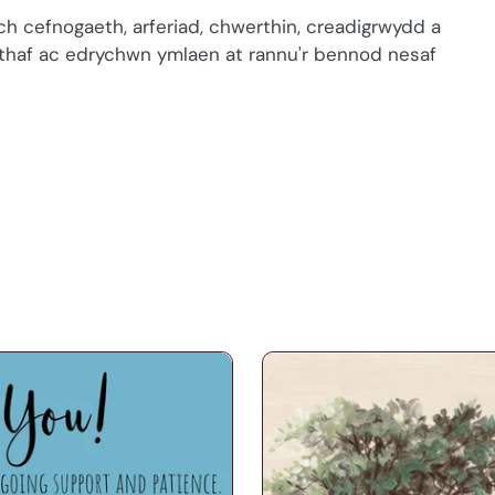
ch cefnogaeth, arferiad, chwerthin, creadigrwydd a
thaf ac edrychwn ymlaen at rannu'r bennod nesaf