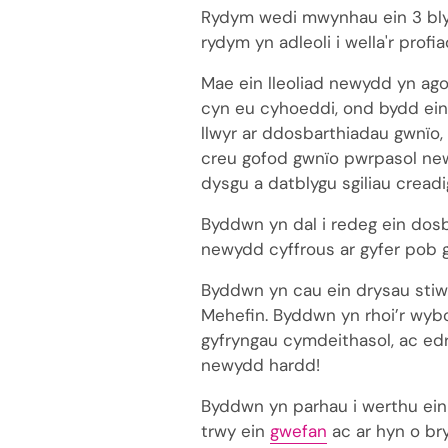
Rydym wedi mwynhau ein 3 bly
rydym yn adleoli i wella'r profi
Mae ein lleoliad newydd yn ag
cyn eu cyhoeddi, ond bydd ein
llwyr ar ddosbarthiadau gwnïo,
creu gofod gwnïo pwrpasol new
dysgu a datblygu sgiliau cread
Byddwn yn dal i redeg ein dosb
newydd cyffrous ar gyfer pob g
Byddwn yn cau ein drysau stiw
Mehefin. Byddwn yn rhoi’r wyb
gyfryngau cymdeithasol, ac ed
newydd hardd!
Byddwn yn parhau i werthu ein 
trwy ein
gwefan
ac ar hyn o bry