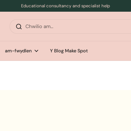
Educational consultancy and specialist help
l
am-fwydlen
Y Blog Make Spot