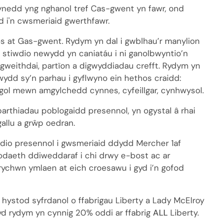
nedd yng nghanol tref Cas-gwent yn fawr, ond
ad i'n cwsmeriaid gwerthfawr.
os at Gas-gwent. Rydym yn dal i gwblhau’r manylion
 stiwdio newydd yn caniatáu i ni ganolbwyntio’n
 gweithdai, partïon a digwyddiadau crefft. Rydym yn
ydd sy’n parhau i gyflwyno ein hethos craidd:
igol mewn amgylchedd cynnes, cyfeillgar, cynhwysol.
arthiadau poblogaidd presennol, yn ogystal â rhai
allu a grŵp oedran.
dio presennol i gwsmeriaid ddydd Mercher 1af
odaeth ddiweddaraf i chi drwy e-bost ac ar
rychwn ymlaen at eich croesawu i gyd i’n gofod
hystod syfrdanol o ffabrigau Liberty a Lady McElroy
d rydym yn cynnig 20% ​​oddi ar ffabrig
ALL
Liberty.