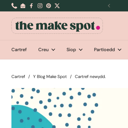
Neidio i'r cynnwys
Phone
Email
Facebook
Instagram
Pinterest
Twitter
Blaenoro
Cartref
Creu
Siop
Partïoedd
Cartref
/
Y Blog Make Spot
/
Cartref newydd.