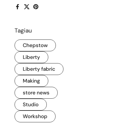
Facebook
Trydar
Pinterest
Tagiau
Chepstow
Liberty
Liberty fabric
Making
store news
Studio
Workshop